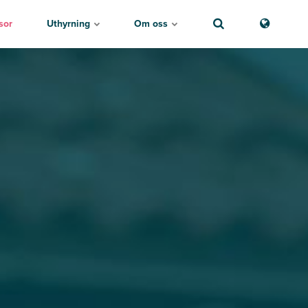
sor
Uthyrning
Om oss