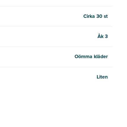
Cirka 30 st
Åk 3
Oömma kläder
Liten