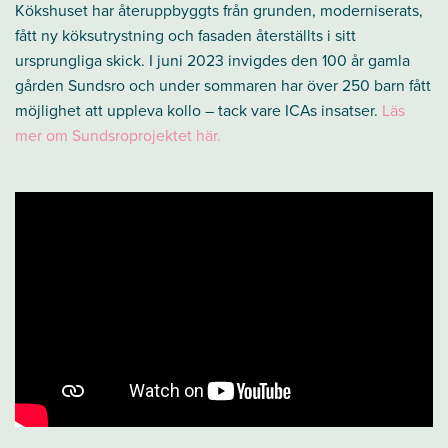
Kökshuset har återuppbyggts från grunden, moderniserats,
fått ny köksutrystning och fasaden återställts i sitt
ursprungliga skick. I juni 2023 invigdes den 100 år gamla
gården Sundsro och under sommaren har över 250 barn fått
möjlighet att uppleva kollo – tack vare ICAs insatser.
Läs
mer om Sundsroprojektet här.