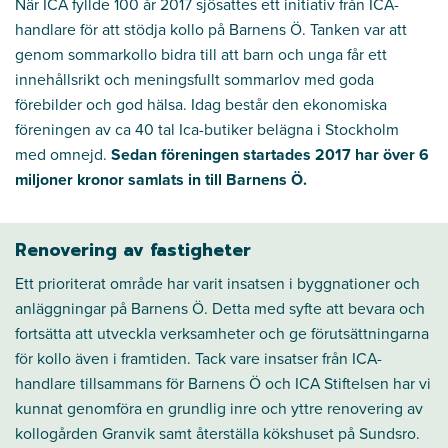
När ICA fyllde 100 år 2017 sjösattes ett initiativ från ICA-
handlare för att stödja kollo på Barnens Ö. Tanken var att
genom sommarkollo bidra till att barn och unga får ett
innehållsrikt och meningsfullt sommarlov med goda
förebilder och god hälsa. Idag består den ekonomiska
föreningen av ca 40 tal Ica-butiker belägna i Stockholm
med omnejd.
Sedan föreningen startades 2017 har över 6
miljoner kronor samlats in till Barnens Ö.
Renovering av fastigheter
Ett prioriterat område har varit insatsen i byggnationer och
anläggningar på Barnens Ö. Detta med syfte att bevara och
fortsätta att utveckla verksamheter och ge förutsättningarna
för kollo även i framtiden. Tack vare insatser från ICA-
handlare tillsammans för Barnens Ö och ICA Stiftelsen har vi
kunnat genomföra en grundlig inre och yttre renovering av
kollogården Granvik samt återställa kökshuset på Sundsro.