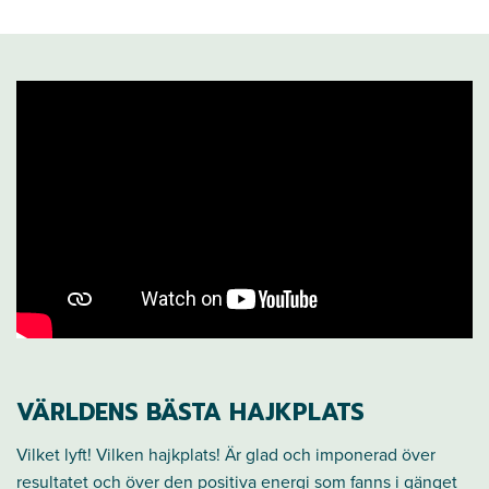
VÄRLDENS BÄSTA HAJKPLATS
Vilket lyft! Vilken hajkplats! Är glad och imponerad över
resultatet och över den positiva energi som fanns i gänget