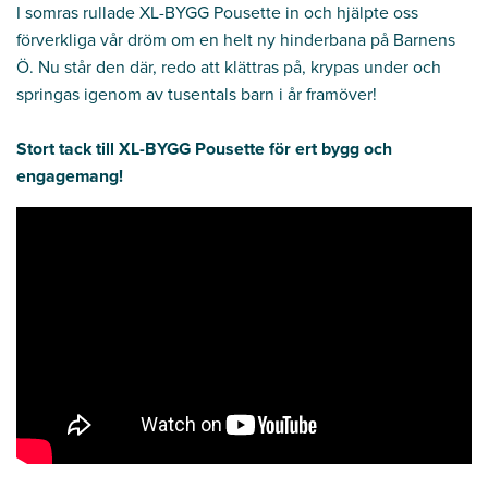
I somras rullade XL-BYGG Pousette in och hjälpte oss
förverkliga vår dröm om en helt ny hinderbana på Barnens
Ö. Nu står den där, redo att klättras på, krypas under och
springas igenom av tusentals barn i år framöver!
Stort tack till XL-BYGG Pousette för ert bygg och
engagemang!