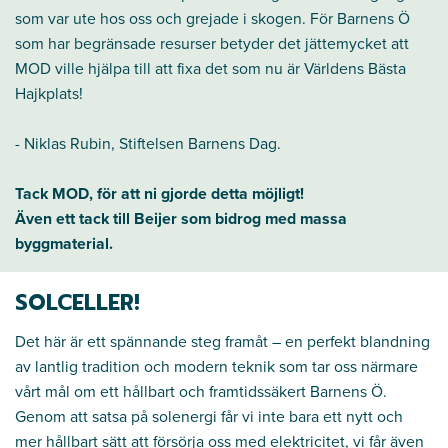
som var ute hos oss och grejade i skogen. För Barnens Ö
som har begränsade resurser betyder det jättemycket att
MOD ville hjälpa till att fixa det som nu är Världens Bästa
Hajkplats!
- Niklas Rubin, Stiftelsen Barnens Dag.
Tack MOD, för att ni gjorde detta möjligt!
Även ett tack till Beijer som bidrog med massa
byggmaterial.
SOLCELLER!
Det här är ett spännande steg framåt – en perfekt blandning
av lantlig tradition och modern teknik som tar oss närmare
vårt mål om ett hållbart och framtidssäkert Barnens Ö.
Genom att satsa på solenergi får vi inte bara ett nytt och
mer hållbart sätt att försörja oss med elektricitet, vi får även