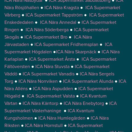
ICA Nära Näsbydal
●
ICA Supermarket Sabbatsberg
●
ICA
Nära Rösjöhallen
●
ICA Nära Kragsta
●
ICA Supermarket
Vårberg
●
ICA Supermarket Tappström
●
ICA Supermarket
Enskededalen
●
ICA Nära Annedal
●
ICA Supermarket
Ringen
●
ICA Nära Söderberga
●
ICA Supermarket
Skogås
●
ICA Supermarket Bro
●
ICA Nära
Järvastaden
●
ICA Supermarket Fridhemsplan
●
ICA
Supermarket Högdalen
●
ICA Nära Skarpnäck
●
ICA Nära
Karlaplan
●
ICA Supermarket Årsta
●
ICA Supermarket
Fältöversten
●
ICA Nära Stuvsta
●
ICA Supermarket
Väddö
●
ICA Supermarket Vanadis
●
ICA Nära Sergels
Torg
●
ICA Nära Norrviken
●
ICA Supermarket Alunda
●
ICA
Nära Alléns
●
ICA Nära Aspudden
●
ICA Supermarket
Högalid
●
ICA Supermarket Valsta
●
ICA Kvantum
Värtan
●
ICA Nära Kärrtorp
●
ICA Nära Enebytorg
●
ICA
Supermarket Västerhaninge
●
ICA Kvantum
Kungsholmen
●
ICA Nära Humlegården
●
ICA Nära
Riksten
●
ICA Nära Hornstull
●
ICA Supermarket