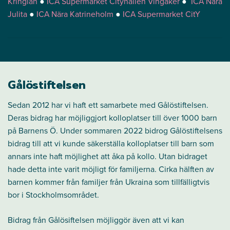
Kringlan
●
ICA Supermarket Cityhallen Vingåker
●
ICA Nära
Julita
●
ICA Nära Katrineholm
●
ICA Supermarket CitY
Gålöstiftelsen
Sedan 2012 har vi haft ett samarbete med Gålöstiftelsen.
Deras bidrag har möjliggjort kolloplatser till över 1000 barn
på Barnens Ö. Under sommaren 2022 bidrog Gålöstiftelsens
bidrag till att vi kunde säkerställa kolloplatser till barn som
annars inte haft möjlighet att åka på kollo. Utan bidraget
hade detta inte varit möjligt för familjerna. Cirka hälften av
barnen kommer från familjer från Ukraina som tillfälligtvis
bor i Stockholmsområdet.
Bidrag från Gålösiftelsen möjliggör även att vi kan