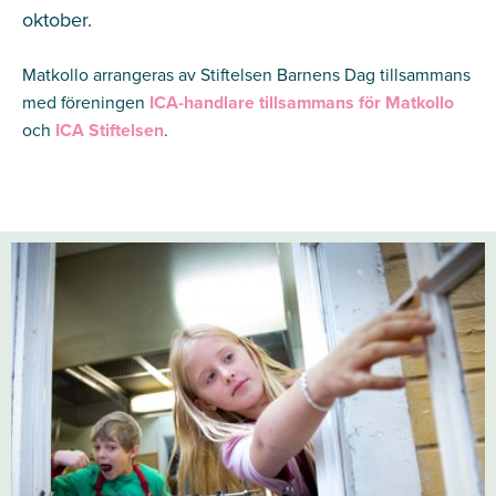
oktober.
Matkollo arrangeras av Stiftelsen Barnens Dag tillsammans
med föreningen
ICA-hand
l
are tillsammans för Matkollo
och
ICA Stiftelsen
.