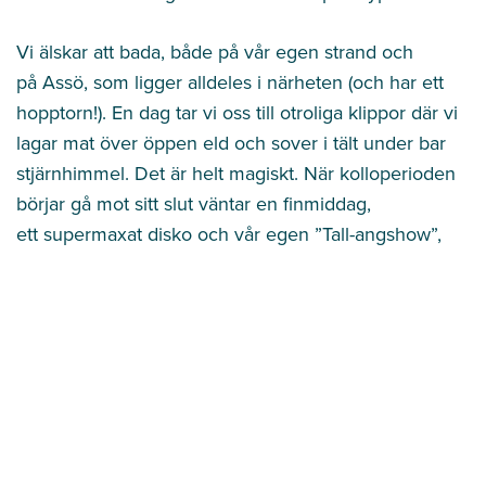
Vi älskar att bada, både på vår egen strand och
på Assö, som ligger alldeles i närheten (och har ett
hopptorn!). En dag tar vi oss till otroliga klippor där vi
lagar mat över öppen eld och sover i tält under bar
stjärnhimmel. Det är helt magiskt.
När kolloperioden
börjar gå mot sitt slut väntar en finmiddag,
ett supermaxat disko och vår egen ”Tall-angshow”,
där du och dina kompisar kan uppträda tillsammans.
På Tallen vet vi att det är lättare att ha kul när man
känner sig trygg. Därför får alla barn en egen fadder
som finns där hela kolloperioden. Tillsammans ser vi
till att Tallen blir platsen för sommarens bästa dagar.